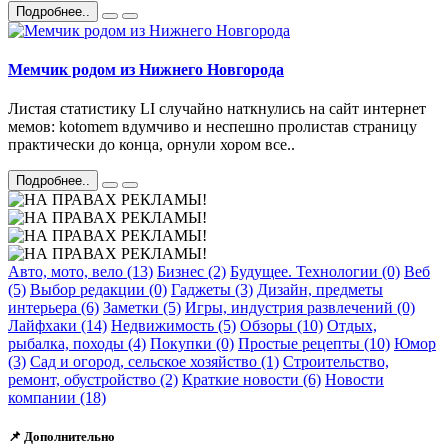
Подробнее..
Мемчик родом из Нижнего Новгорода
Листая статистику LI случайно наткнулись на сайт интернет
мемов: kotomem вдумчиво и неспешно пролистав страницу
практически до конца, орнули хором все..
Подробнее..
Авто, мото, вело (13)
Бизнес (2)
Будущее. Технологии (0)
Веб
(5)
Выбор редакции (0)
Гаджеты (3)
Дизайн, предметы
интерьера (6)
Заметки (5)
Игры, индустрия развлечений (0)
Лайфхаки (14)
Недвижимость (5)
Обзоры (10)
Отдых,
рыбалка, походы (4)
Покупки (0)
Простые рецепты (10)
Юмор
(3)
Сад и огород, сельское хозяйство (1)
Строительство,
ремонт, обустройство (2)
Краткие новости (6)
Новости
компании (18)
📌 Дополнительно