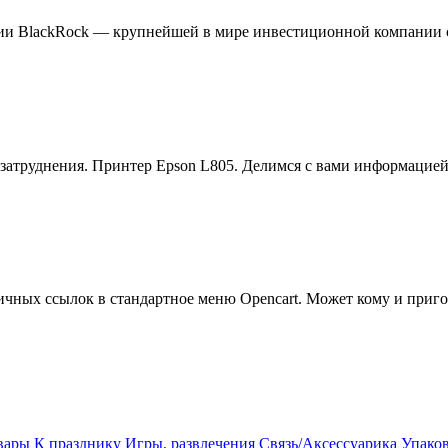
ии BlackRock — крупнейшей в мире инвестиционной компании с 
затруднения. Принтер Epson L805. Делимся с вами информацией,
чных ссылок в стандартное меню Opencart. Может кому и пригод
вары
К празднику
Игры, развлечения
Связь/Аксессуарика
Упако