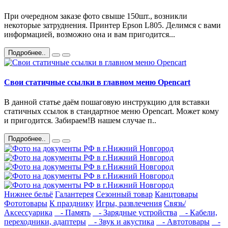
При очередном заказе фото свыше 150шт., возникли
некоторые затруднения. Принтер Epson L805. Делимся с вами
информацией, возможно она и вам пригодится...
Подробнее..
Свои статичные ссылки в главном меню Opencart
В данной статье даём пошаговую инструкцию для вставки
статичных ссылок в стандартное меню Opencart. Может кому
и пригодится. Забираем!В нашем случае п..
Подробнее..
Нижнее бельё
Галантерея
Сезонный товар
Канцтовары
Фототовары
К празднику
Игры, развлечения
Связь/
Аксессуарика
- Память
- Зарядные устройства
- Кабели,
переходники, адаптеры
- Звук и акустика
- Автотовары
-