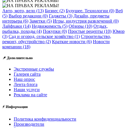
Авто, мото, вело (13)
Бизнес (2)
Будущее. Технологии (0)
Веб
(5)
Выбор редакции (0)
Гаджеты (3)
Дизайн, предметы
интерьера (6)
Заметки (5)
Игры, индустрия развлечений (0)
Лайфхаки (14)
Недвижимость (5)
Обзоры (10)
Отдых,
рыбалка, походы (4)
Покупки (0)
Простые рецепты (10)
Юмор
(3)
Сад и огород, сельское хозяйство (1)
Строительство,
ремонт, обустройство (2)
Краткие новости (6)
Новости
компании (18)
📌 Дополнительно
Экстренные службы
Галерея сайта
Наш опрос
Лента блога
Наши услуги
Реклама на сайте
⚡ Информация
Политика конфиденциальности
Производители