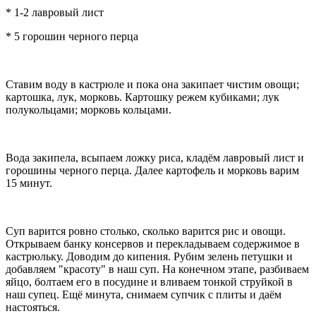
* 1-2 лавровый лист
* 5 горошин черного перца
Ставим воду в кастрюле и пока она закипает чистим овощи;
картошка, лук, морковь. Картошку режем кубиками; лук
полукольцами; морковь кольцами.
Вода закипела, всыпаем ложку риса, кладём лавровый лист и
горошины черного перца. Далее картофель и морковь варим
15 минут.
Суп варится ровно столько, сколько варится рис и овощи.
Открываем банку консервов и перекладываем содержимое в
кастрюльку. Доводим до кипения. Рубим зелень петушки и
добавляем "красоту" в наш суп. На конечном этапе, разбиваем
яйцо, болтаем его в посудине и вливаем тонкой струйкой в
наш супец. Ещё минута, снимаем супчик с плиты и даём
настояться.