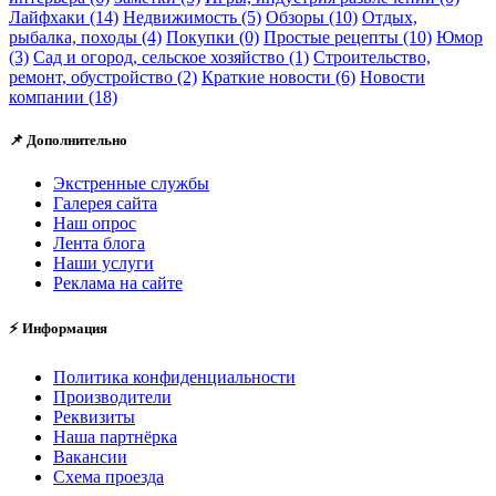
Лайфхаки (14)
Недвижимость (5)
Обзоры (10)
Отдых,
рыбалка, походы (4)
Покупки (0)
Простые рецепты (10)
Юмор
(3)
Сад и огород, сельское хозяйство (1)
Строительство,
ремонт, обустройство (2)
Краткие новости (6)
Новости
компании (18)
📌 Дополнительно
Экстренные службы
Галерея сайта
Наш опрос
Лента блога
Наши услуги
Реклама на сайте
⚡ Информация
Политика конфиденциальности
Производители
Реквизиты
Наша партнёрка
Вакансии
Схема проезда