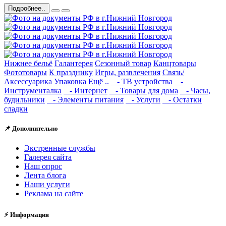
Подробнее..
Нижнее бельё
Галантерея
Сезонный товар
Канцтовары
Фототовары
К празднику
Игры, развлечения
Связь/
Аксессуарика
Упаковка
Ещё ..
- ТВ устройства
-
Инструменталка
- Интернет
- Товары для дома
- Часы,
будильники
- Элементы питания
- Услуги
- Остатки
сладки
📌 Дополнительно
Экстренные службы
Галерея сайта
Наш опрос
Лента блога
Наши услуги
Реклама на сайте
⚡ Информация